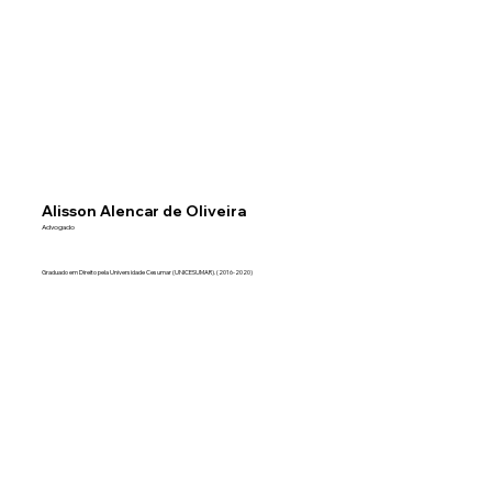
Alisson Alencar de Oliveira
Advogado
Graduado em Direito pela Universidade Cesumar (UNICESUMAR). (2016-2020)