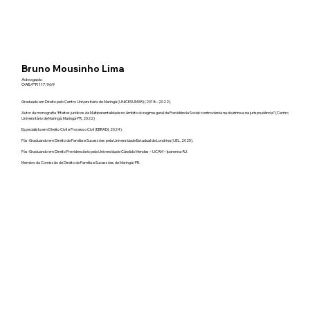
Bruno Mousinho Lima
Advogado
OAB/PR 117.969
Graduado em Direito pelo Centro Universitário de Maringá (UNICESUMAR) (2018–2022).
Autor da monografia “Efeitos jurídicos da Multiparentalidade no âmbito do regime geral da Previdência Social: controvérsia na doutrina e na jurisprudência” (Centro
Universitário de Maringá, Maringá-PR, 2022)
Especialista em Direito Civil e Processo Civil (EBRADI, 2024).
Pós-Graduando em Direito de Família e Sucessões pela Universidade Estadual de Londrina (UEL, 2025).
Pós-Graduando em Direito Previdenciário pela Universidade Cândido Mendes – UCAM – Ipanema-RJ.
Membro da Comissão de Direito de Família e Sucessões de Maringá/PR.