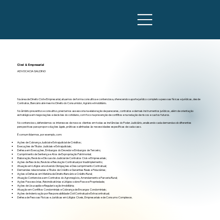
Cível & Empresarial
ADVOCACIA GALDINO
Na área de Direito Civil e Empresarial, atuamos de forma consultiva e contenciosa, oferecendo suporte jurídico completo a pessoas físicas e jurídicas, desde
Contratos, Bancário até mesmo Direito do Consumidor, Agrário e Imobiliário.
No âmbito preventivo e consultivo, prestamos assessoria na elaboração de pareceres, contratos e demais instrumentos jurídicos, além de orientação
estratégica em negociações e decisões do cotidiano, com foco na prevenção de conflitos e na redução de riscos e custos futuros.
No contencioso, defendemos os interesses de nossos clientes em todas as instâncias do Poder Judiciário, analisando cada demanda sob diferentes
perspectivas para propor soluções ágeis, práticas e alinhadas às necessidades específicas de cada caso.
É comum lidarmos, por exemplo, com:
Ações de Cobrança Judicial e Extrajudicial de Créditos;
Execuções de Títulos Judiciais e Extrajudiciais;
Defesa em Execuções, Embargos do Devedor e Embargos de Terceiro;
Cumprimento de Sentença e Atos de Expropriação Patrimonial;
Elaboração, Revisão e Discussão Judicial de Contratos Civis e Empresariais;
Ações de Rescisão, Revisão e Resolução Contratual por Inadimplemento;
Atuação em Litígios envolvendo Obrigações e Descumprimento Contratual;
Demandas relacionadas a Títulos de Crédito e Garantias Reais e Fiduciárias;
Ações e Defesas em Matéria de Direito Bancário e Crédito Rural;
Atuação Contenciosa em Contratos do Agronegócio, Arrendamento e Parceria Rural;
Ações Possessórias, Reivindicatórias e Litígios sobre Posse e Propriedade;
Ações de Usucapião e Regularização Imobiliária;
Atuação em Conflitos Condominiais e Cobrança de Encargos Condominiais;
Ações de Indenização por Responsabilidade Civil Contratual e Extracontratual;
Defesa de Pessoas Físicas e Jurídicas em Litígios Cíveis, Empresariais e de Consumo Complexos.