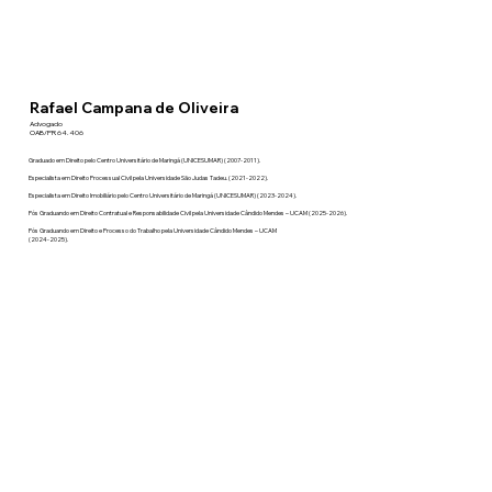
Rafael Campana de Oliveira
Advogado
OAB/PR 64.406
Graduado em Direito pelo Centro Universitário de Maringá (UNICESUMAR) (2007-2011).
Especialista em Direito Processual Civil pela Universidade São Judas Tadeu. (2021-2022).
Especialista em Direito Imobiliário pelo Centro Universitário de Maringá (UNICESUMAR) (2023-2024).
Pós Graduando em Direito Contratual e Responsabilidade Civil pela Universidade Cândido Mendes – UCAM (2025-2026).
Pós Graduando em Direito e Processo do Trabalho pela Universidade Cândido Mendes – UCAM
(2024-2025).