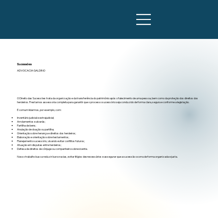
Sucessões
ADVOCACIA GALDINO
O Direito das Sucessões trata da organização e da transferência do patrimônio após o falecimento de uma pessoa, bem como da proteção dos direitos dos
herdeiros. Prestamos assessoria completa para garantir que o processo sucessório seja conduzido de forma clara, segura e conforme a legislação.
É comum lidarmos, por exemplo, com:
Inventário judicial e extrajudicial;
Arrolamentos e alvarás;
Partilha de bens;
Anulação de doação ou partilha;
Orientação sobre herança e direitos dos herdeiros;
Elaboração e orientação sobre testamentos;
Planejamento sucessório, visando evitar conflitos futuros;
Atuação em disputas entre herdeiros;
Defesa de direitos de cônjuge ou companheiro sobrevivente.
Nosso trabalho busca reduzir burocracias, evitar litígios desnecessários e assegurar que a sucessão ocorra de forma organizada e justa.